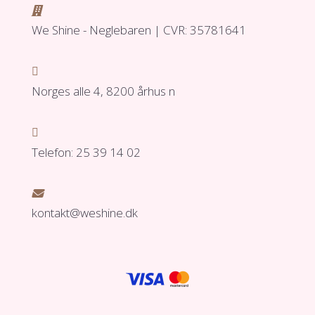

We Shine - Neglebaren | CVR: 35781641

Norges alle 4, 8200 århus n

Telefon: 25 39 14 02

kontakt@weshine.dk