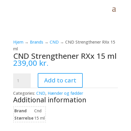
Hjem
→
Brands
→
CND
→ CND Strengthener RXx 15
ml
CND Strengthener RXx 15 ml
239,00
kr.
CND
Add to cart
Strengthener
RXx
Categories:
CND
,
Hænder og fødder
15
Additional information
ml
quantity
Brand
Cnd
Størrelse
15 ml