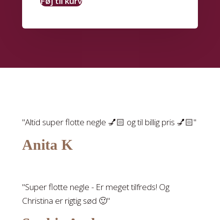
Føj til kurv
"Altid super flotte negle 💅🏻 og til billig pris 💅🏻"
Anita K
"Super flotte negle - Er meget tilfreds! Og
Christina er rigtig sød 🙂"