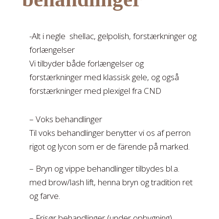
-Alt i negle shellac, gelpolish, forstærkninger og
forlængelser
​Vi tilbyder både forlængelser og
forstærkninger med klassisk gele, og også
forstærkninger med plexigel fra CND
– Voks behandlinger
​​Til voks behandlinger benytter vi os af perron
rigot og lycon som er de färende på marked
.
– ​Bryn og vippe behandlinger tilbydes bl.a.
med brow/lash lift, henna bryn og tradition ret
og farve.
– Frisør behandlinger (under opbygning)