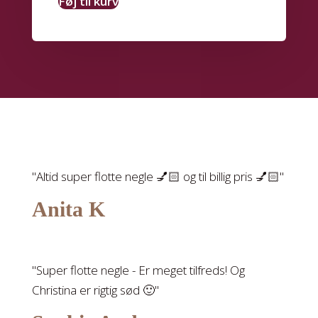
Føj til kurv
"Altid super flotte negle 💅🏻 og til billig pris 💅🏻"
Anita K
"Super flotte negle - Er meget tilfreds! Og
Christina er rigtig sød 🙂"