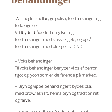
-Alt i negle shellac, gelpolish, forstærkninger og
forlængelser
​Vi tilbyder både forlængelser og
forstærkninger med klassisk gele, og også
forstærkninger med plexigel fra CND
– Voks behandlinger
​​Til voks behandlinger benytter vi os af perron
rigot og lycon som er de färende på marked
.
– ​Bryn og vippe behandlinger tilbydes bl.a.
med brow/lash lift, henna bryn og tradition ret
og farve.
– Frisør behandlinger (under opbygning)