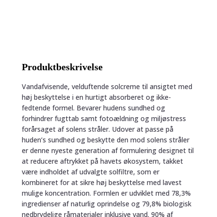
Cream
SPF30,
anti-
aging
quantity
Produktbeskrivelse
Vandafvisende, velduftende solcreme til ansigtet med
høj beskyttelse i en hurtigt absorberet og ikke-
fedtende formel. Bevarer hudens sundhed og
forhindrer fugttab samt fotoældning og miljøstress
forårsaget af solens stråler. Udover at passe på
huden’s sundhed og beskytte den mod solens stråler
er denne nyeste generation af formulering designet til
at reducere aftrykket på havets økosystem, takket
være indholdet af udvalgte solfiltre, som er
kombineret for at sikre høj beskyttelse med lavest
mulige koncentration. Formlen er udviklet med 78,3%
ingredienser af naturlig oprindelse og 79,8% biologisk
nedbrydelige råmaterialer inklusive vand. 90% af