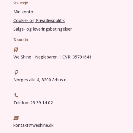
Genveje
Min konto
Cookie- og Privatlivspolitik
Salgs- og leveringsbetingelser
Kontakt

We Shine - Neglebaren | CVR: 35781641

Norges alle 4, 8200 århus n

Telefon: 25 39 14 02

kontakt@weshine.dk