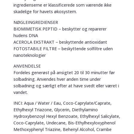
ingredienserne er klassificerede som værende ikke
skadelige for havets økosystem.
NØGLEINGREDIENSER
BIOMIMETISK PEPTID – beskytter og reparerer
hudens DNA
ACEROLA EKSTRAKT – beskyttende antioxidant
FOTOSTABILE FILTRE – beskyttende solfiltre uden
nanoteknologier
ANVENDELSE
Fordeles generøst på ansigtet 20 til 30 minutter før
solbadning. Anvendes hver anden time under
solbadning og særligt efter at have svedt eller været i
vandet.
INCI: Aqua / Water / Eau, Coco-Caprylate/Caprate,
Ethylhexyl Triazone, Glycerin, Diethylamino
Hydroxybenzoyl Hexyl Benzoate, Ethylhexyl Salicylate,
Coco-Caprylate, Undecane, Bis-Ethylhexyloxyphenol
Methoxyphenyl Triazine, Behenyl Alcohol, Crambe