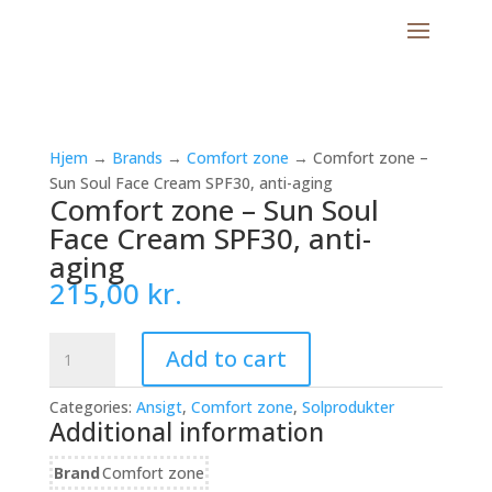
Hjem
→
Brands
→
Comfort zone
→ Comfort zone –
Sun Soul Face Cream SPF30, anti-aging
Comfort zone – Sun Soul
Face Cream SPF30, anti-
aging
215,00
kr.
Comfort
Add to cart
zone
-
Categories:
Ansigt
,
Comfort zone
,
Solprodukter
Sun
Additional information
Soul
Face
Brand
Comfort zone