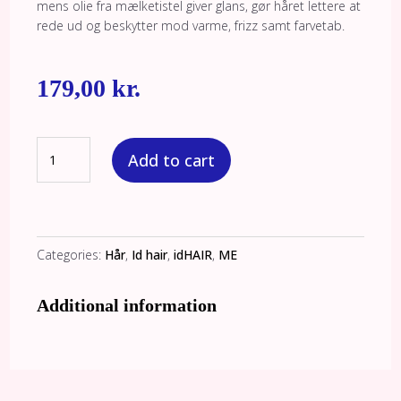
mens olie fra mælketistel giver glans, gør håret lettere at
rede ud og beskytter mod varme, frizz samt farvetab.
179,00
kr.
IdHAIR
Add to cart
Me
MIRROR
Conditioner
quantity
Categories:
Hår
,
Id hair
,
idHAIR
,
ME
Additional information