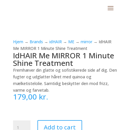
Hjem
→
Brands
→
idHAIR
→
ME
→
mirror
→ IdHAIR
Me MIRROR 1 Minute Shine Treatment
IdHAIR Me MIRROR 1 Minute
Shine Treatment
Fremhæver din glatte og sofistikerede side af dig. Den
fugter og udglatter håret med quinoa og
mælketistelolie. Samtidig beskytter den mod frizz,
varme og farvetab.
179,00
kr.
IdHAIR
Add to cart