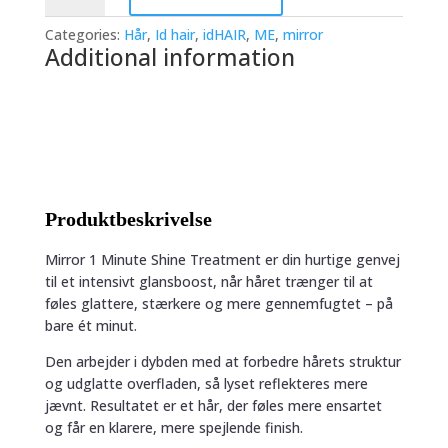
Me
MIRROR
Categories:
Hår
,
Id hair
,
idHAIR
,
ME
,
mirror
1
Additional information
Minute
Shine
Treatment
quantity
Produktbeskrivelse
Mirror 1 Minute Shine Treatment er din hurtige genvej
til et intensivt glansboost, når håret trænger til at
føles glattere, stærkere og mere gennemfugtet – på
bare ét minut.
Den arbejder i dybden med at forbedre hårets struktur
og udglatte overfladen, så lyset reflekteres mere
jævnt. Resultatet er et hår, der føles mere ensartet
og får en klarere, mere spejlende finish.