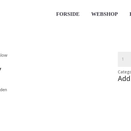
FORSIDE
WEBSHOP
IdHAIR
Blow
Me
y
Blow
Catego
Dry
Add
Spray
quanti
 den