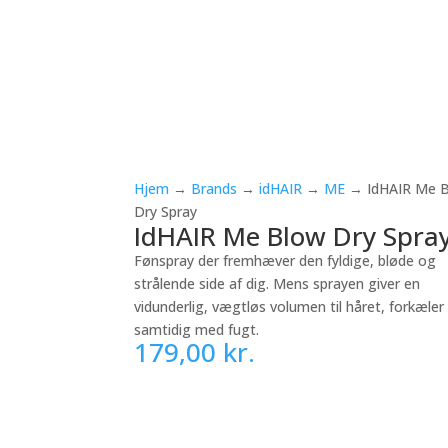
Hjem
→
Brands
→
idHAIR
→
ME
→ IdHAIR Me 
Dry Spray
IdHAIR Me Blow Dry Spra
Fønspray der fremhæver den fyldige, bløde og
strålende side af dig. Mens sprayen giver en
vidunderlig, vægtløs volumen til håret, forkæler
samtidig med fugt.
179,00
kr.