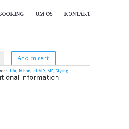
BOOKING
OM OS
KONTAKT
Add to cart
ries:
Hår
,
Id hair
,
idHAIR
,
ME
,
Styling
itional information
ty