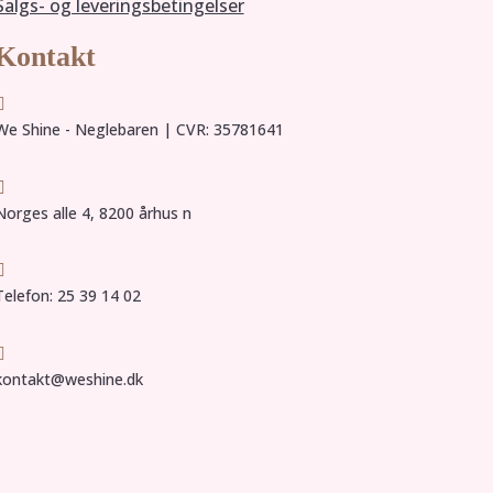
Salgs- og leveringsbetingelser
Kontakt

We Shine - Neglebaren | CVR: 35781641

Norges alle 4, 8200 århus n

Telefon: 25 39 14 02

kontakt@weshine.dk