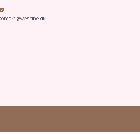

kontakt@weshine.dk