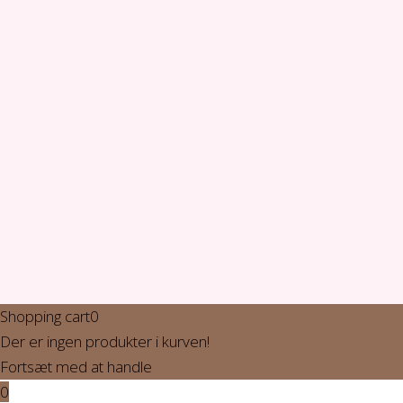
Shopping cart
0
Der er ingen produkter i kurven!
Fortsæt med at handle
0