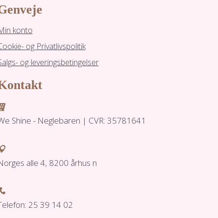
Genveje
Min konto
Cookie- og Privatlivspolitik
Salgs- og leveringsbetingelser
Kontakt

We Shine - Neglebaren | CVR: 35781641

Norges alle 4, 8200 århus n

Telefon: 25 39 14 02