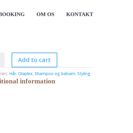
BOOKING
OM OS
KONTAKT
ex
Add to cart
ries:
Hår
,
Olaplex
,
Shampoo og balsam
,
Styling
tional information
est
th
ty