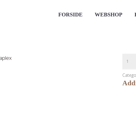
FORSIDE
WEBSHOP
Olapl
aplex
-
The
Catego
Addi
Great
Streng
Set
quanti