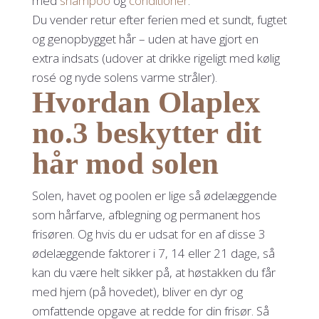
med
shampoo
og
conditioner
.
Du vender retur efter ferien med et sundt, fugtet
og genopbygget hår – uden at have gjort en
extra indsats (udover at drikke rigeligt med kølig
rosé og nyde solens varme stråler).
Hvordan Olaplex
no.3 beskytter dit
hår mod solen
Solen, havet og poolen er lige så ødelæggende
som hårfarve, afblegning og permanent hos
frisøren. Og hvis du er udsat for en af disse 3
ødelæggende faktorer i 7, 14 eller 21 dage, så
kan du være helt sikker på, at høstakken du får
med hjem (på hovedet), bliver en dyr og
omfattende opgave at redde for din frisør. Så