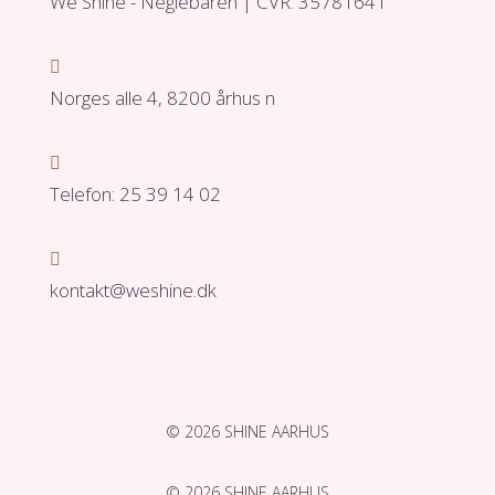
We Shine - Neglebaren | CVR: 35781641

Norges alle 4, 8200 århus n

Telefon: 25 39 14 02

kontakt@weshine.dk
© 2026 SHINE AARHUS
© 2026 SHINE AARHUS