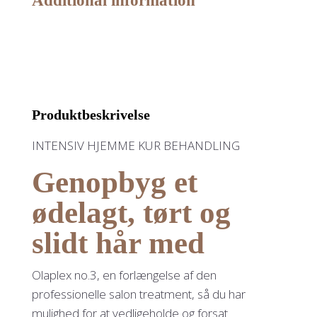
Additional information
PERFECTOR
quantity
Produktbeskrivelse
INTENSIV HJEMME KUR BEHANDLING
Genopbyg et
ødelagt, tørt og
slidt hår med
Olaplex no.3, en forlængelse af den
professionelle salon treatment, så du har
mulighed for at vedligeholde og forsat