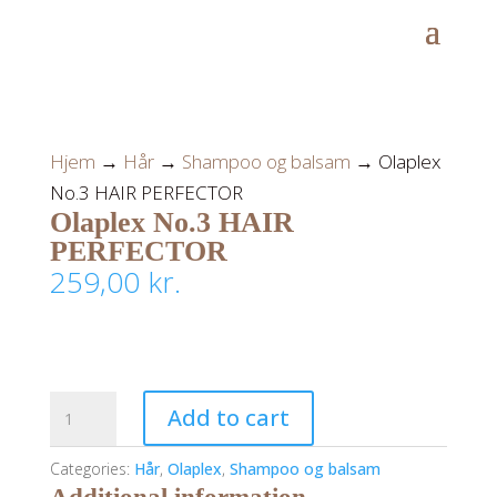
Hjem
→
Hår
→
Shampoo og balsam
→ Olaplex
No.3 HAIR PERFECTOR
Olaplex No.3 HAIR
PERFECTOR
259,00
kr.
Olaplex
Add to cart
No.3
HAIR
Categories:
Hår
,
Olaplex
,
Shampoo og balsam